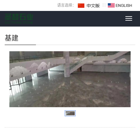
语言选择：
∷
Toggl
navig
基建