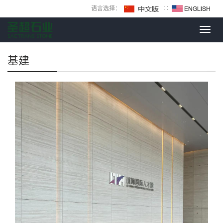
语言选择：
∷
Toggl
navig
基建