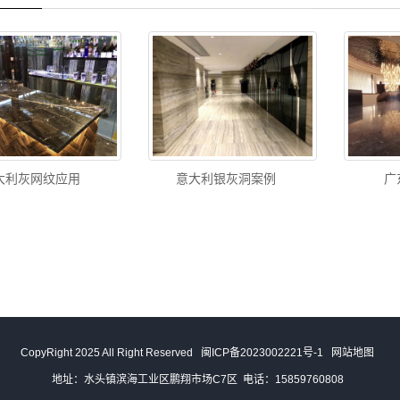
大利灰网纹应用
意大利银灰洞案例
广
CopyRight 2025 All Right Reserved
闽ICP备2023002221号-1
网站地图
地址：水头镇滨海工业区鹏翔市场C7区 电话：15859760808