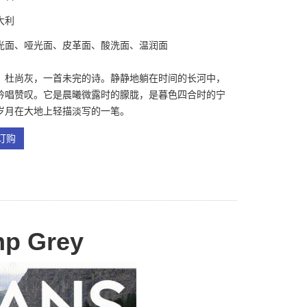
大利
光面、哑光面、皮革面、酸洗面、温润面
：杜尚灰，一首未完的诗。静静地躺在时间的长河中，
吟唱赞叹。它是晨曦微露时的朦胧，是暮色四合时的宁
岁月在大地上轻描淡写的一笔。
订购
p Grey