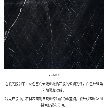
▲大板图片
在暖光照射下，灰色基底会泛出橄榄石般的温润光泽，白色纹理柔
和如雾凇凝结。
冷光环境中，石材表面则呈现出深海般的幽蓝调，裂纹纹理如冰川
裂隙般锐利分明。