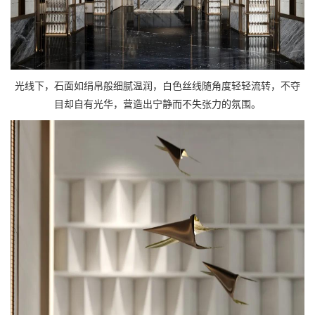
光线下，石面如绢帛般细腻温润，白色丝线随角度轻轻流转，不夺
目却自有光华，营造出宁静而不失张力的氛围。